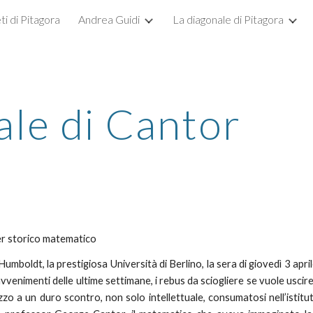
ti di Pitagora
Andrea Guidi
La diagonale di Pitagora
ip to main content
Skip to navigat
ale di Cantor
er storico matematico
a Humboldt, la prestigiosa Università di Berlino, la sera di giovedì 3 ap
i avvenimenti delle ultime settimane, i rebus da sciogliere se vuole usc
zo a un duro scontro, non solo intellettuale, consumatosi nell’istituto