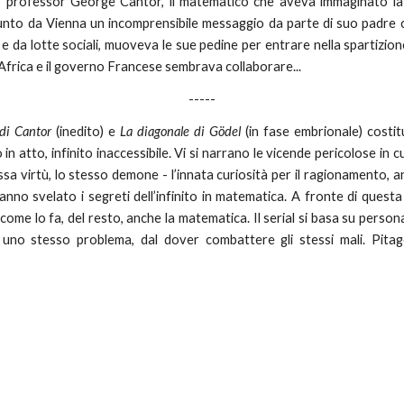
o professor George Cantor, il matematico che aveva immaginato la t
 giunto da Vienna un incomprensibile messaggio da parte di suo padre 
e e da lotte sociali, muoveva le sue pedine per entrare nella spartizio
Africa e il governo Francese sembrava collaborare...
-----
 di Cantor
(inedito) e
La diagonale di Gödel
(in fase embrionale) costitu
to in atto, infinito inaccessibile. Vi si narrano le vicende pericolose i
a virtù, lo stesso demone - l’innata curiosità per il ragionamento, a
o svelato i segreti dell’infinito in matematica. A fronte di questa l
 come lo fa, del resto, anche la matematica. Il serial si basa su persona
 di uno stesso problema, dal dover combattere gli stessi mali. Pi