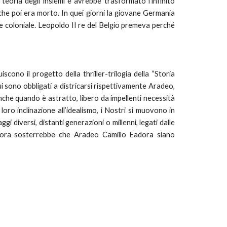
eoria degli insiemi e avrebbe trasformato l’infinito
che poi era morto. In quei giorni la giovane Germania
ne coloniale. Leopoldo II re del Belgio premeva perché
iscono il progetto della thriller-trilogia della “Storia
n cui sono obbligati a districarsi rispettivamente Aradeo,
nche quando è astratto, libero da impellenti necessità
oro inclinazione all’idealismo, i Nostri si muovono in
ggi diversi, distanti generazioni o millenni, legati dalle
tagora sosterrebbe che Aradeo Camillo Eadora siano