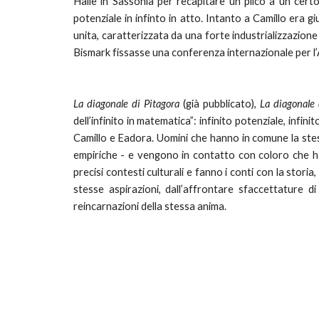
Halle in Sassonia per recapitare un plico a un cert
potenziale in infinto in atto. Intanto a Camillo era
unita, caratterizzata da una forte industrializzazion
Bismark fissasse una conferenza internazionale per l’
La diagonale di Pitagora
(già pubblicato),
La diagonale
dell’infinito in matematica”: infinito potenziale, infini
Camillo e Eadora. Uomini che hanno in comune la stess
empiriche - e vengono in contatto con coloro che hann
precisi contesti culturali e fanno i conti con la storia,
stesse aspirazioni, dall’affrontare sfaccettature
reincarnazioni della stessa anima.