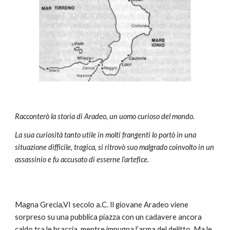
Racconterò la storia di Aradeo, un uomo curioso del mondo.
La sua curiosità tanto utile in molti frangenti lo portò in una 
situazione difficile, tragica, si ritrovò suo malgrado coinvolto in un 
assassinio e fu accusato di esserne l’artefice.
Magna Grecia,VI secolo a.C. Il giovane Aradeo viene 
sorpreso su una pubblica piazza con un cadavere ancora 
caldo tra le braccia, mentre impugna l’arma del delitto. Ma le 