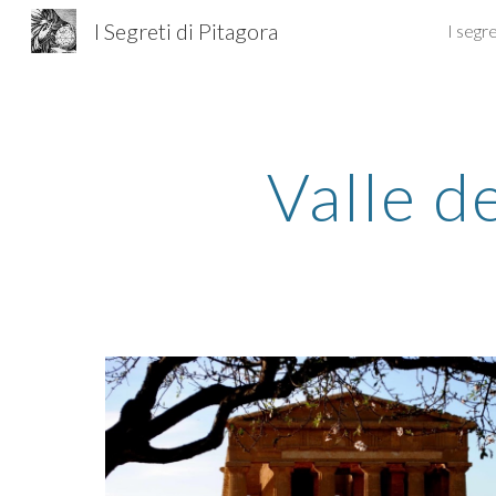
I Segreti di Pitagora
I segre
Sk
Valle d