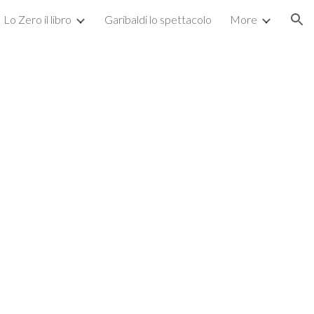
Lo Zero il libro
Garibaldi lo spettacolo
More
ion