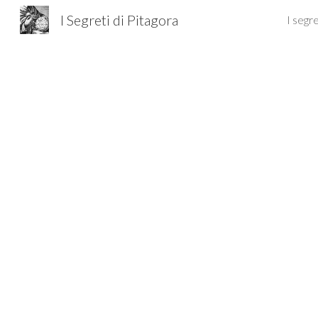
I Segreti di Pitagora
I segre
Sk