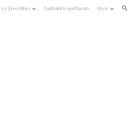
Lo Zero il libro
Garibaldi lo spettacolo
More
ion